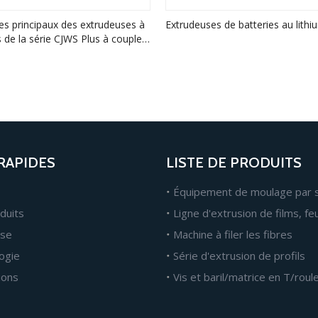
s principaux des extrudeuses à
Extrudeuses de batteries au lithi
s de la série CJWS Plus à couple
 RAPIDES
LISTE DE PRODUITS
Équipement de moulage par s
duits
ise
Machine à filer les fibres
ogie
Série d'extrusion de profils
ions