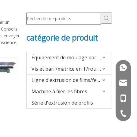
ir un
 Conseils:
catégorie de produit
us envoyer
onscience,
Équipement de moulage par soufflage
+86-13
Vis et baril/matrice en T/rouleau pour extrusion
Ligne d'extrusion de films/feuilles/panneaux
saldf@jw
Machine à filer les fibres
+86-13
Série d'extrusion de profils
+86-051