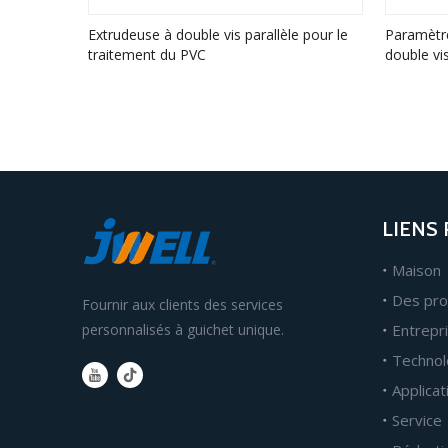
Extrudeuse à double vis parallèle pour le
Paramètre
traitement du PVC
double vi
très élevé
LIENS
Maison
Des pro
Fournir aux clients des services
personnalisés à guichet unique.
Entrepr
Technol
Applicat
Service