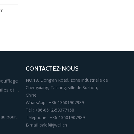
um
CONTACTEZ-NOUS
NO.18, Dong'an Road, zone industrielle de
oufflage
Chengxiang, Taicang, ville de Suzhou,
Ligne d'extrusion de films, feuilles et panneaux
Chine
WhatsApp : +86-13601907989
Tél : +86-0512-53377158
Vis et baril/matrice en T/rouleau pour extrusion
Téléphone : +86-13601907989
E-mail:
saldf@jwell.cn