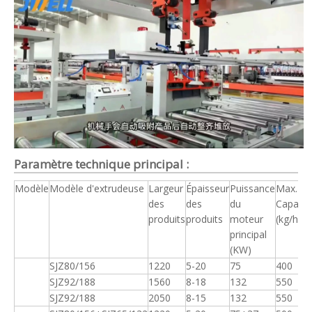
Paramètre technique principal :
Modèle
Modèle d'extrudeuse
Largeur
Épaisseur
Puissance
Max.
des
des
du
Capacit
produits
produits
moteur
(kg/h)
principal
(KW)
SJZ80/156
1220
5-20
75
400
SJZ92/188
1560
8-18
132
550
SJZ92/188
2050
8-15
132
550